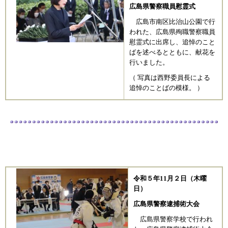
広島県警察職員慰霊式
広島市南区比治山公園で行
われた、広島県殉職警察職員
慰霊式に出席し、追悼のこと
ばを述べるとともに、献花を
行いました。
（ 写真は西野委員長による
追悼のことばの模様。 ）
令和５
年11月２
日（木曜
日）
広島県警察逮捕術大会
広島県警察学校で行われ