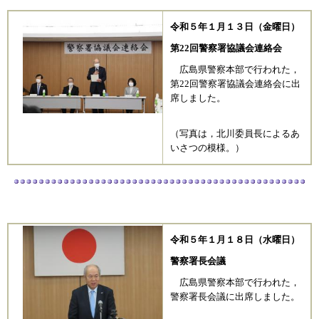
令和５
年１月１３
日（金曜日）
第22回警察署協議会連絡会
広島県警察本部で行われた，
第22回警察署協議会連絡会に出
席しました。
（写真は，北川委員長によるあ
いさつの模様。）
令和５
年１月１８
日（水曜日）
警察署長会議
広島県警察本部で行われた，
警察署長会議に出席しました。