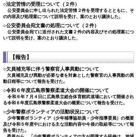
○法定苦情の受理について（２件）
公安委員会に申し出られた法定苦情２件を受理するとともに、そ
の内容及び処理案について説明を受け、案のとおり議決した。
○公安委員会宛文書の処理について（２件）
公安委員会宛てに送付された文書２件の内容及びその処理案につ
いて説明を受け、案のとおり議決した
。
【報告】
○欠員補充等に伴う警察官人事異動について
欠員補充及び異動が必要な者を対象とした警察官の人事異動の異
動日程等について報告を受けた。
○令和６年度広島県警察柔道大会の開催について
令和６年７月４日に広島県立総合体育館武道場において開催され
る令和６年度広島県警察柔道大会の概要について報告を受けた。
○少年警察ボランティアの活動状況について
少年警察ボランティア（少年補導協助員・少年指導委員）の概要
及び令和５年度中における主な活動内容や今後の取組等について報
告を受けた。
委員から、「少年警察ボランティアの方が受講する研修は、地域