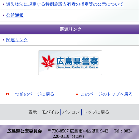
遺失物法に規定する特例施設占有者の指定等の公示について
公益通報
関連リンク
関連リンク
一つ前のページに戻る
このページのトップへ戻る
表示
モバイル
パソコン
トップに戻る
広島県公安委員会
〒730-8507 広島市中区基町9-42
Tel：082-
228-0110（代表）