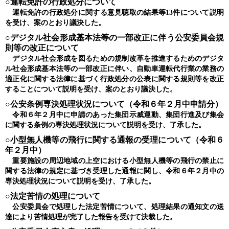
○運転免許の行政処分について
運転免許の行政処分に関する意見聴取の結果等13件について説明
を受け、案のとおり議決した。
○デジタル社会形成基本法等の一部改正に伴う公安委員会規
則等の改正について
デジタル社会形成を図るための規制改革を推進するためのデジタ
ル社会形成基本法等の一部改正に伴い、自動車運転代行業の業務の
適正化に関する法律に基づく行政処分の公表に関する規則等を改正
することについて説明を受け、案のとおり議決した。
○公安条例専決処理状況について（令和６年２月中申請分）
令和６年２月中に申請のあった集団示威運動、集団行進及び集会
に関する条例の専決処理状況について説明を受け、了承した。
○小型無人機等の飛行に関する通報の受理について（令和６
年２月中）
重要施設の周辺地域の上空における小型無人機等の飛行の禁止に
関する法律の規定に基づき受理した通報に関し、令和６年２月中の
専決処理状況について説明を受け、了承した。
○法定苦情の処理について
公安委員会で処理した法定苦情について、処理結果の通知文の送
達により苦情処理が完了した報告を受けて決裁した。