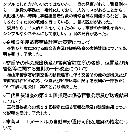
ンプルにした方がいいのではないか。」旨の発言があり，警察側か
ら，「旅費の事務は，複雑化しており，人的ミスがあることから，
異動後の早い時期に事務担当者対象の研修会等を開催するなど，誤
りをなくすための取組を行っている。」旨の説明があった。
委員から，「人的ミスをなくすためにも，事務の合理化を含め，
シンプルなシステムにして欲しい。」旨の発言があった。
○令和５年度監察実施計画の策定について
令和５年度における総合監察及び随時監察の実施計画について説
明を受け，了承した。
○交番その他の派出所及び警察官駐在所の名称、位置及び所
管区等に関する規則の一部改正について
福山東警察署駅前交番の移転建替に伴う交番その他の派出所及び
警察官駐在所の名称、位置及び所管区等に関する規則の一部改正に
ついて説明を受け，案のとおり議決した。
○三代目俠道会の第１１回指定に係る官報公示及び送達結果
について
三代目俠道会の第１１回指定に係る官報公示及び送達結果につい
て説明を受け，了承した。
○車高４．１メートルの自動車が通行可能な道路の指定につ
いて