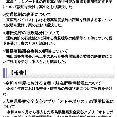
車高４．１メートルの自動車が通行可能な道路を追加指定する案
について説明を受け，案のとおり議決した。
○交通規制の改正について
東広島バイパスにおける最高速度規制の距離を延長する案につい
て説明を受け，案のとおり議決した。
○運転免許の行政処分について
運転免許の行政処分に関する意見聴取の結果等１１件について説
明を受け，案のとおり議決した。
○警察署協議会委員の解嘱について
福山西警察署長から上申のあった警察署協議会委員の解嘱案につ
いて説明を受け，案のとおり議決した​。
【報告】
○​​​​令和４年度における交番・駐在所整備状況について
令和４年度における交番・駐在所の整備状況について報告を受け
た。
○広島県警察安全安心アプリ「オトモポリス」の運用状況に
ついて
令和４年２月から導入した広島県警察安全安心アプリ「オトモポ