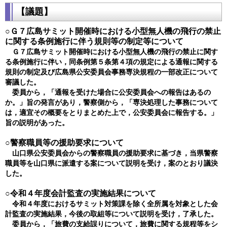
【議題】
○​​Ｇ７広島サミット開催時における小型無人機の飛行の禁止
に関する条例施行に伴う規則等の制定等について
Ｇ７広島サミット開催時における小型無人機の飛行の禁止に関す
る条例施行に伴い，同条例第５条第４項の規定による通報に関する
規則の制定及び広島県公安委員会事務専決規程の一部改正について
審議した。
委員から，「通報を受けた場合に公安委員会への報告はあるの
か。」旨の発言があり，警察側から，「専決処理した事務について
は，適宜その概要をとりまとめた上で，公安委員会に報告する。」
旨の説明があった。
○警察職員等の援助要求について
山口県公安委員会からの警察職員の援助要求に基づき，当県警察
職員等を山口県に派遣する案について説明を受け，案のとおり議決
した。
○令和４年度会計監査の実施結果について
令和４年度におけるサミット対策課を除く全所属を対象とした会
計監査の実施結果，今後の取組等について説明を受け，了承した。
委員から，「旅費の支給誤りについて，旅費に関する規程等をシ