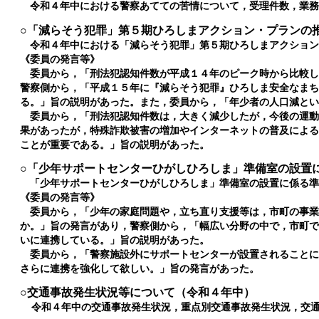
令和４年中における警察あてての苦情について，受理件数，業
○「減らそう犯罪」第５期ひろしまアクション・プランの
令和４年中における「減らそう犯罪」第５期ひろしまアクショ
《委員の発言等》
委員から，「刑法犯認知件数が平成１４年のピーク時から比較し
警察側から，「平成１５年に『減らそう犯罪』ひろしま安全なま
る。」旨の説明があった。また，委員から，「年少者の人口減と
委員から，「刑法犯認知件数は，大きく減少したが，今後の運動
果があったが，特殊詐欺被害の増加やインターネットの普及によ
ことが重要である。」旨の説明があった。
○「少年サポートセンターひがしひろしま」準備室の設置
「少年サポートセンターひがしひろしま」準備室の設置に係る
《委員の発言等》
委員から，「少年の家庭問題や，立ち直り支援等は，市町の事業
か。」旨の発言があり，警察側から，「幅広い分野の中で，市町
いに連携している。」旨の説明があった。
委員から，「警察施設外にサポートセンターが設置されることに
さらに連携を強化して欲しい。」旨の発言があった。
○交通事故発生状況等について（令和４年中）
令和４年中の交通事故発生状況，重点別交通事故発生状況，交