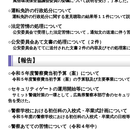
風俗環境保全協議会委員の委嘱について説明を受け，了承した
○運転免許の行政処分について
運転免許の行政処分に関する意見聴取の結果等１１件について
○法定苦情の処理について
公安委員会で受理した法定苦情について，通知文の送達に伴う
○公安委員会あて文書の処理について（２件）
公安委員会あててに送付された文書２件の内容及びその処理案に
【報告】
○​令和５年度警察費当初予算（案）について
令和５年度警察費当初予算（案）の予算額及び主要事業につい
○セキュリティゲートの運用開始等について
サミット警備対策の一環として，広島県警察本部庁舎のセキュ
告を受けた。
○警察学校における初任科の入校式・卒業式計画について
令和５年度の警察学校における初任科の入校式・卒業式の日程
○警察あてての苦情について（令和４年中）