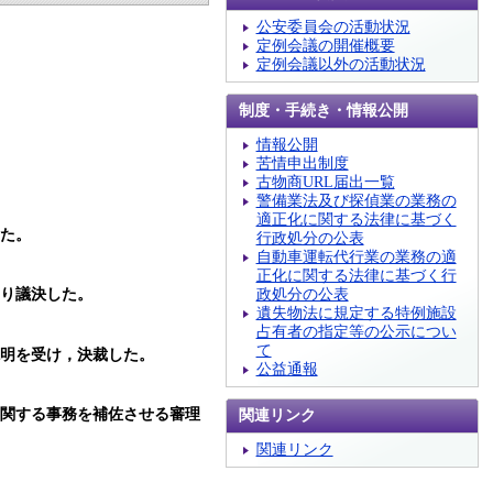
公安委員会の活動状況
定例会議の開催概要
定例会議以外の活動状況
制度・手続き・情報公開
情報公開
苦情申出制度
。
古物商URL届出一覧
警備業法及び探偵業の業務の
適正化に関する法律に基づく
した。
行政処分の公表
自動車運転代行業の業務の適
正化に関する法律に基づく行
政処分の公表
おり議決した。
遺失物法に規定する特例施設
占有者の指定等の公示につい
て
説明を受け，決裁した。
公益通報
に関する事務を補佐させる審理
関連リンク
関連リンク