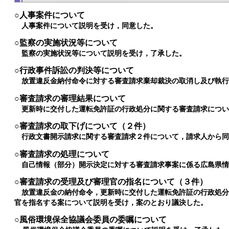
○​人事案件について
人事案件について説明を受け，同意した。
○監察の実施状況等について
監察の実施状況等について説明を受け，了承した。
○行政事件訴訟の判決等について
放置違反金納付命令に対する審査請求棄却裁決の取消し及び執
○審査請求の審理結果について
更新時に交付した運転免許証の行政処分に関する審査請求につ
○審査請求の取下げについて（２件）
行政文書開示請求に関する審査請求２件について，請求人から
○審査請求の処理について
自己情報（部分）開示決定に対する審査請求事案に係る広島県
○審査請求の受理及び審理官の指名について（３件）
放置違反金の納付命令，更新時に交付した運転免許証の行政処
官を指名する案について説明を受け，案のとおり議決した。
○風俗環境保全協議会委員の委嘱について