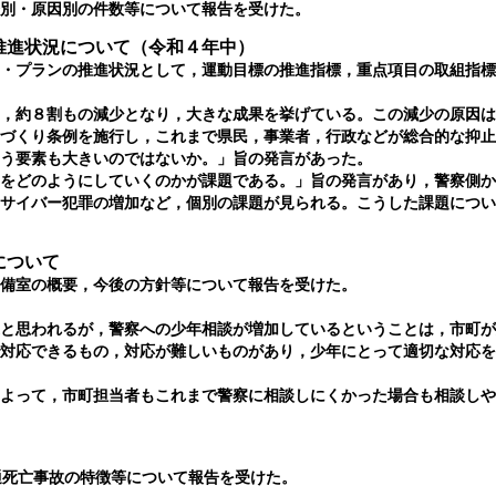
務別・原因別の件数等について報告を受けた。
推進状況について（令和４年中）
ン・プランの推進状況として，運動目標の推進指標，重点項目の取組指
，約８割もの減少となり，大きな成果を挙げている。この減少の原因は
ちづくり条例を施行し，これまで県民，事業者，行政などが総合的な抑
いう要素も大きいのではないか。」旨の発言があった。
をどのようにしていくのかが課題である。」旨の発言があり，警察側か
るサイバー犯罪の増加など，個別の課題が見られる。こうした課題につ
について
準備室の概要，今後の方針等について報告を受けた。
と思われるが，警察への少年相談が増加しているということは，市町が
で対応できるもの，対応が難しいものがあり，少年にとって適切な対応
よって，市町担当者もこれまで警察に相談しにくかった場合も相談しや
通死亡事故の特徴等について報告を受けた。