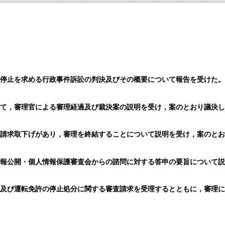
行停止を求める行政事件訴訟の判決及びその概要について報告を受けた
いて，審理官による審理経過及び裁決案の説明を受け，案のとおり議決
同請求取下げがあり，審理を終結することについて説明を受け，案のと
情報公開・個人情報保護審査会からの諮問に対する答申の要旨について
分及び運転免許の停止処分に関する審査請求を受理するとともに，審理