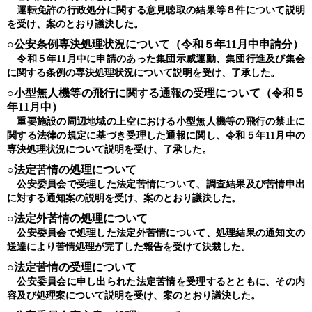
運転免許の行政処分に関する意見聴取の結果等８件について説明
を受け、案のとおり議決した。
○公安条例専決処理状況について（令和５年11月中申請分）
令和５年11月中に申請のあった集団示威運動、集団行進及び集会
に関する条例の専決処理状況について説明を受け、了承した。
○小型無人機等の飛行に関する通報の受理について（令和５
年11月中）
重要施設の周辺地域の上空における小型無人機等の飛行の禁止に
関する法律の規定に基づき受理した通報に関し、令和５年11月中の
専決処理状況について説明を受け、了承した。
○法定苦情の処理について
公安委員会で受理した法定苦情について、調査結果及び苦情申出
に対する通知案の説明を受け、案のとおり議決した。
○法定外苦情の処理について
公安委員会で処理した法定外苦情について、処理結果の通知文の
送達により苦情処理が完了した報告を受けて決裁した。
○法定苦情の受理について
公安委員会に申し出られた法定苦情を受理するとともに、その内
容及び処理案について説明を受け、案のとおり議決した。