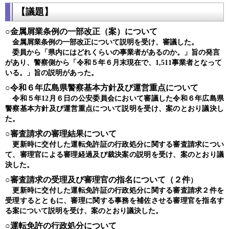
【議題】
○金属屑業条例の一部改正（案）について
金属屑業条例の一部改正について説明を受け、審議した。
委員から「県内にはどれくらいの事業者があるのか。」旨の発言
があり、警察側から「令和５年６月末現在で、1,511事業者となって
いる。」旨の説明があった。
○令和６年広島県警察基本方針及び運営重点について
令和５年12月６日の公安委員会において審議した令和６年広島県
警察基本方針及び運営重点について説明を受け、案のとおり議決し
た。
○審査請求の審理結果について
更新時に交付した運転免許証の行政処分に関する審査請求につい
て、審理官による審理経過及び裁決案の説明を受け、案のとおり議
決した。
○審査請求の受理及び審理官の指名について（２件
）
更新時に交付した運転免許証の行政処分に関する審査請求２件を
受理するとともに、審理に関する事務を補佐させる審理官を指名す
る案について説明を受け、案のとおり議決した。
○運転免許の行政処分について