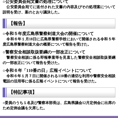
○公安委員会宛文書の処理について
公安委員会宛てに送付された文書の内容及びその処理案について
説明を受け、案のとおり議決した​。
【報告】
○令和５年度広島県警察剣道大会の開催について
令和６年１月18日に広島県警察学校において開催される令和５年
度広島県警察剣道大会の概要について報告を受けた。
○警察安全相談取扱要綱の一部改正について
警察安全相談に係る即報事案等を見直した警察安全相談取扱要綱
の一部改正について報告を受けた。
○令和６年「110番の日」広報イベントについて
令和６年１月７日に開催される110番の適切な利用や警察安全相談
電話の活用等に係る広報イベントについて報告を受けた。
【特記事項】
○委員のうち１名及び警察本部長は、広島県議会12月定例会に出席の
ため定例会議を欠席した。