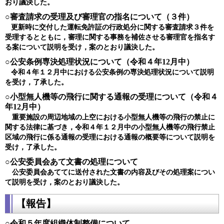
おり議決した。
○審査請求の受理及び審理官の指名について（３件）
更新時に交付した運転免許証の行政処分に関する審査請求３件を
受理するとともに，審理に関する事務を補佐させる審理官を指名す
る案について説明を受け，案のとおり議決した。
○公安条例専決処理状況について（令和４年12月中）
令和４年１２月中における公安条例の専決処理状況について説明
を受け，了承した。
○小型無人機等の飛行に関する通報の受理について（令和４
年12月中）
重要施設の周辺地域の上空における小型無人機等の飛行の禁止に
関する法律に基づき，令和４年１２月中の小型無人機等の飛行禁止
区域の飛行に係る通報の受理における通報の概要等について説明を
受け，了承した。
○公安委員会あて文書の処理について
公安委員会あててに送付された文書の内容及びその処理案につい
て説明を受け，案のとおり議決した。
【報告】
○令和５年度組織体制整備について