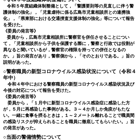
令和５年度組織体制整備として，「警護要則等の見直しに伴う警
護体制の強化」，「児童虐待に係る広島市児童相談所との連携強
化」，「県東部における交通捜査支援体制の強化」等について報告
を受けた。
《委員の発言等》
委員から，広島市児童相談所に警察官を併任させることについ
て，「児童相談所から子供を保護する際に，警察と行政では役割が
異なると聞いているが，警察官の権限を持っての併任となるの
か。」旨の発言があり，警察側から，「そのとおりである。」旨の
説明があった。
○警察職員の新型コロナウイルス感染状況について（令和４
年中）
令和４年中における警察職員の新型コロナウイルス感染状況及び
今後の対応について報告を受けた。
《委員の発言等》
委員から，「１月中に新型コロナウイルス感染症に感染した方
が，５月に再感染した事例がある。３～４か月しか免疫がもたな
い。一緒に食事を摂るときは，１～２メートル離れることで職員間
の感染リスクが抑えられることを職員に徹底してもらいたい。」旨
の発言があった。
○当面の警備情勢について