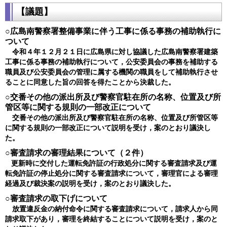
【議題】
○広島南警察署整備事業に伴う工事に係る事務の補助執行に
ついて
令和４年１２月２１日に広島県に対し協議した広島南警察署建築
工事に係る事務の補助執行について，公安委員会の事務を補助する
職員及び公安委員会の管理に属する機関の職員をして補助執行させ
ることに同意した旨の回答を得たことから決裁した。
○交番その他の派出所及び警察官駐在所の名称、位置及び所
管区等に関する規則の一部改正について
交番その他の派出所及び警察官駐在所の名称、位置及び所管区等
に関する規則の一部改正について説明を受け，案のとおり議決し
た。
○審査請求の審理結果について（２件）
更新時に交付した運転免許証の行政処分に関する審査請求及び運
転免許証の停止処分に関する審査請求について，審理官による審理
経過及び裁決案の説明を受け，案のとおり議決した。
○審査請求の取下げについて
放置違反金の納付命令に関する審査請求について，請求人から同
請求取下があり，審理を終結することについて説明を受け，案のと