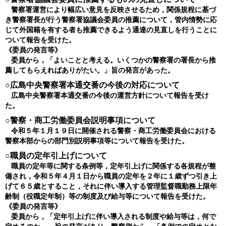
警察署運営により幅広い意見を反映させるため，関係規程に基づ
き警察署長が行う警察署協議会委員の推薦について，管内情勢に応
じて外国籍を有する者も推薦できるよう通達の見直しを行うことに
ついて報告を受けた。
《委員の発言等》
委員から，「よいことと考える。いくつかの警察署の署長から推
薦してもらえればありがたい。」旨の発言があった。
○広島中央警察署本通交番の今後の対応について
広島中央警察署本通交番の今後の運営方針について報告を受け
た。
○警察・商工労働委員会説明事項について
令和５年１月１９日に開催される警察・商工労働委員会における
警察本部からの部門別説明事項等について報告を受けた。
○職員の定年引上げについて
職員の定年等に関する条例等，定年引上げに関係する各規程が整
備され，令和５年４月１日から職員の定年を２年に１歳ずつ引き上
げて６５歳とすること，それに伴い導入する管理監督職勤務上限年
齢制（役職定年制）等の制度及び給与等について報告を受けた。
《委員の発言等》
委員から，「定年引上げに伴い導入される制度や給与等は，何で