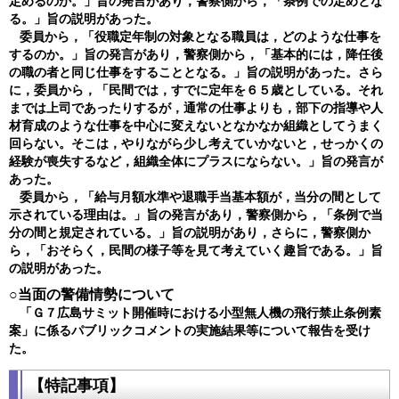
定めるのか。」旨の発言があり，警察側から，「条例での定めとな
る。」旨の説明があった。
委員から，「役職定年制の対象となる職員は，どのような仕事を
するのか。」旨の発言があり，警察側から，「基本的には，降任後
の職の者と同じ仕事をすることとなる。」旨の説明があった。さら
に，委員から，「民間では，すでに定年を６５歳としている。それ
までは上司であったりするが，通常の仕事よりも，部下の指導や人
材育成のような仕事を中心に変えないとなかなか組織としてうまく
回らない。そこは，やりながら少し考えていかないと，せっかくの
経験が喪失するなど，組織全体にプラスにならない。」旨の発言が
あった。
委員から，「給与月額水準や退職手当基本額が，当分の間として
示されている理由は。」旨の発言があり，警察側から，「条例で当
分の間と規定されている。」旨の説明があり，さらに，警察側か
ら，「おそらく，民間の様子等を見て考えていく趣旨である。」旨
の説明があった。
○当面の警備情勢について
「Ｇ７広島サミット開催時における小型無人機の飛行禁止条例素
案」に係るパブリックコメントの実施結果等について報告を受け
た。
【特記事項】