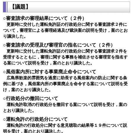
【議題】
○審査請求の審理結果について（２件）
更新時に交付した運転免許証の行政処分に関する審査請求２件に
ついて，審理官による審理経過及び裁決案の説明を受け，案のとお
り議決した。
○審査請求の受理及び審理官の指名について（２件）
更新時に交付した運転免許証の行政処分に関する審査請求２件を
受理するとともに，審理に関する事務を補佐させる審理官を指名す
る案について説明を受け，案のとおり議決した。
○風俗案内所に対する事業廃止命令について
広島県歓楽的雰囲気を過度に助長する風俗案内の防止に関する条
例に基づき，風俗案内所の事業廃止を命令する案について説明を受
け，案のとおり議決した。
○行政処分の撤回について
運転免許取消の行政処分を撤回する案について説明を受け，案の
とおり議決した。
○運転免許の行政処分について
運転免許の行政処分に関する意見聴取の結果等１９件について説
明を受け，案のとおり議決した。