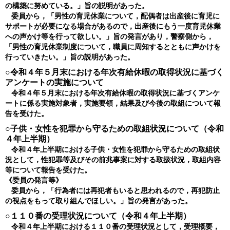
の構築に努めている。」旨の説明があった。
委員から，「男性の育児休業について，配偶者は出産後に育児に
サポートが必要になる場合があるので，出産後にもう一度育児休業
への声かけ等を行って欲しい。」旨の発言があり，警察側から，
「男性の育児休業制度について，職員に周知するとともに声かけを
行っていきたい。」旨の説明があった。
○令和４年５月末における年次有給休暇の取得状況に基づく
アンケートの実施について
令和４年５月末における年次有給休暇の取得状況に基づくアンケ
ートに係る実施対象者，実施要領，結果及び今後の取組について報
告を受けた。
○子供・女性を犯罪から守るための取組状況について（令和
４年上半期）
令和４年上半期における子供・女性を犯罪から守るための取組状
況として，性犯罪等及びその前兆事案に対する取扱状況，取組内容
等について報告を受けた。
《委員の発言等》
委員から，「行為者には再犯者もいると思われるので，再犯防止
の視点をもって取り組んでほしい。」旨の発言があった。
○１１０番の受理状況について（令和４年上半期）
令和４年上半期における１１０番の受理状況として，受理概要，