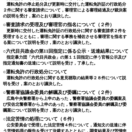
運転免許の停止処分及び更新時に交付した運転免許証の行政処分
２件に関する審査請求について，審理官による審理経過及び裁決案
の説明を受け，案のとおり議決した。
○審査請求の受理及び審理官の指名について（２件）
更新時に交付した運転免許証の行政処分に関する審査請求２件を
受理するとともに，審理に関する事務を補佐させる審理官を指名す
る案について説明を受け，案のとおり議決した。
○六代目共政会の第11回指定に係る公示・送達結果について
指定暴力団「六代目共政会」の第１１回指定に伴う官報公示及び
指定通知書の送達について説明を受け，了承した。
○運転免許の行政処分について
運転免許の行政処分に関する意見聴取の結果等２８件について説
明を受け，案のとおり議決した。
○警察署協議会委員の解嘱及び委嘱について（２件）
広島中央警察署から上申のあった，警察署協議会委員の委嘱案及
び安佐北警察署から上申のあった，警察署協議会委員の解嘱及び委
嘱案について説明を受け，案のとおり議決した。
○法定苦情の処理について（６件）
公安委員会で受理した法定苦情４件について，通知文の送達に伴
う苦情処理の報告を受けて決裁するとともに，調査結果及び苦情申