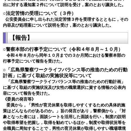
出に対する通知案２件について説明を受け，案のとおり議決した。
○法定苦情の受理について（３件）
公安委員会に申し出られた法定苦情３件を受理するとともに，その
内容及び処理案について説明を受け，案のとおり議決した
。
【報告】
○警察本部の行事予定について（令和４年８月～１０月）
令和４年８月から同年１０月までの３か月間における警察本部の
行事予定について報告を受けた。
○「広島県警察ワークライフバランス等の推進のための行動
計画」に基づく取組の実施状況等について
「広島県警察ワークライフバランス等の推進のための行動計画」
に基づく取組の実施状況及び女性の職業選択に資する情報の公表内
容について報告を受けた。
《委員の発言等》
委員から，「男性が育児休業を取得しやすくするための具体的施
策はどんなものがあるのか。」旨の発言があり，警察側から，「対
象となった者には，面談シートを活用した面談を行い，制度の説明
や取得希望を把握し，取得を勧めているほか，制度や取得状況等を
全職員に周知することで，男性の育児休業が取得しやすい職場環境