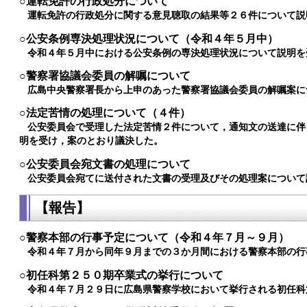
○運転免許の行政処分について
運転免許の行政処分に関する意見聴取の結果等２６件について説
○公安条例専決処理状況について（令和４年５月中）
令和４年５月中における公安条例の専決処理状況について説明を
○警察署協議会委員の解嘱について
広島中央警察署長から上申のあった警察署協議会委員の解嘱案に
○法定苦情の処理について（４件）
公安委員会で受理した法定苦情２件について，通知文の送達に伴
明を受け，案のとおり議決した。
○公安委員会宛文書の処理について
公安委員会宛てに送付された文書の受理及びその処理案について
【報告】
○警察本部の行事予定について（令和４年７月～９月）
令和４年７月から同年９月までの３か月間における警察本部の行
○初任科第２５０期卒業式の挙行について
令和４年７月２９日に広島県警察学校において挙行される初任科