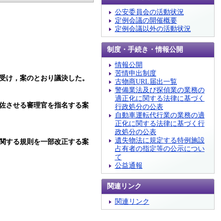
公安委員会の活動状況
定例会議の開催概要
定例会議以外の活動状況
制度・手続き・情報公開
情報公開
苦情申出制度
受け，案のとおり議決した。
古物商URL届出一覧
警備業法及び探偵業の業務の
適正化に関する法律に基づく
佐させる審理官を指名する案
行政処分の公表
自動車運転代行業の業務の適
正化に関する法律に基づく行
政処分の公表
遺失物法に規定する特例施設
関する規則を一部改正する案
占有者の指定等の公示につい
て
公益通報
関連リンク
関連リンク