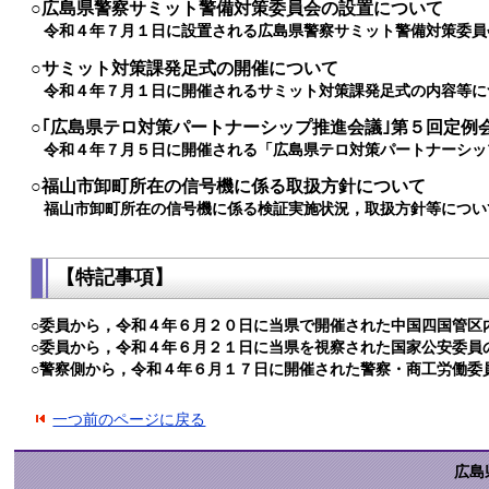
○広島県警察サミット警備対策委員会の設置について
令和４年７月１日に設置される広島県警察サミット警備対策委員
○サミット対策課発足式の開催について
令和４年７月１日に開催されるサミット対策課発足式の内容等に
○｢広島県テロ対策パートナーシップ推進会議｣第５回定例
令和４年７月５日に開催される「広島県テロ対策パートナーシッ
○福山市卸町所在の信号機に係る取扱方針について
福山市卸町所在の信号機に係る検証実施状況，取扱方針等につい
【特記事項】
○委員から，令和４年６月２０日に当県で開催された中国四国管区
○委員から，令和４年６月２１日に当県を視察された国家公安委員
○警察側から，令和４年６月１７日に開催された警察・商工労働委
一つ前のページに戻る
広島