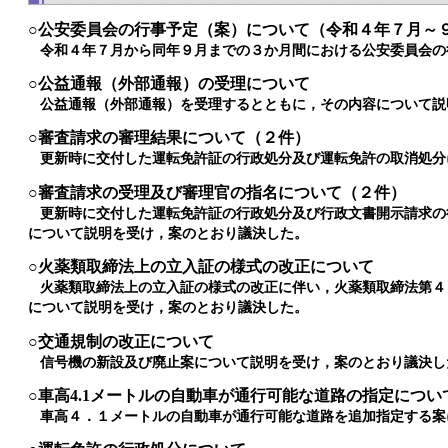
○公安委員会の行事予定（案）について（令和４年７月～
令和４年７月から同年９月までの３か月間における公安委員会の
○公益通報（外部通報）の受理について
公益通報（外部通報）を受理するとともに，その内容について説
○審査請求の審理結果について（２件）
更新時に交付した運転免許証の行政処分及び運転免許の取消処分
○審査請求の受理及び審理官の指名について（２件）
更新時に交付した運転免許証の行政処分及び行政文書開示請求の
について説明を受け，案のとおり議決した。
○火薬類取締法上の立入証の様式の改正について
火薬類取締法上の立入証の様式の改正に伴い，火薬類取締法第４
について説明を受け，案のとおり議決した。
○交通規制の改正について
信号機の新設及び廃止案について説明を受け，案のとおり議決し
○車高4.1メートルの自動車が通行可能な道路の指定につい
車高４．１メートルの自動車が通行可能な道路を追加指定する案