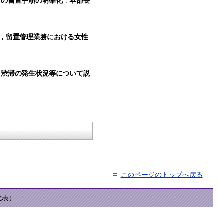
者の留置手順の明確化，本部長
，留置管理業務における女性
，渋滞の発生状況等について説
このページのトップへ戻る
（代表）