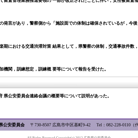
て留置管理業務推進要領の 一部が改正されたことに伴い，女性被留置
。
の発言があり，警察側から「施設面での体制は確保されているが，今後
楽期における交通渋滞対策 結果として，県警察の体制，交通事故件数
加機関，訓練想定，訓練概 要等について報告を受けた。
府 県公安委員会連絡会議の概要等について説明があった。
県公安委員会
〒730-8507 広島市中区基町9-42
Tel：082-228-0110
All Rights Reserved,Copyright(c) 2012,広島県公安委員会