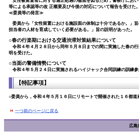
女性被留置者に対する適正処遇の徹底を図るため，警察庁におい
等による承認等の改 正概要及び今後の対応について報告を受けた
≪委員等の発言≫
委員から「女性留置における施設面の体制は十分であるか。」旨
担当者の人材を育成していく必要がある。」旨の説明があった。
○春の行楽期における交通渋滞対策結果について
令和４年４月２８日から同年５月８日までの間に実施した春の行
明を受けた。
○当面の警備情勢について
令和４年５月２４日に実施されるハイジャック合同訓練の訓練参
【特記事項】
○委員から，令和４年５月１６日にリモートで開催された１６都道
一つ前のページに戻る
広島