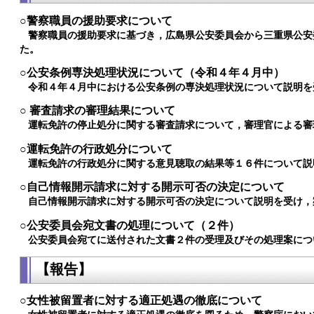
○警察職員の援助要求について
警察職員の援助要求に基づき，広島県公安委員会から三重県公安
た。
○公安条例専決処理状況について（令和４年４月中）
令和４年４月中における公安条例の専決処理状況について説明を
○ 審査請求の審理結果について
運転免許の停止処分に関する審査請求について，審理官による審
○運転免許の行政処分について
運転免許の行政処分に関する意見聴取の結果等１６件について説
○自己情報開示請求に対する開示可否の決定について
自己情報開示請求に対する開示可否の決定について説明を受け，
○公安委員会宛文書の処理について（２件）
公安委員会宛てに送付された文書２件の受理及びその処理案につ
【報告】
○女性被留置者に対する適正処遇の徹底について