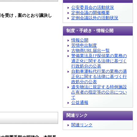
公安委員会の活動状況
定例会議の開催概要
明を受け，案のとおり議決し
定例会議以外の活動状況
制度・手続き・情報公開
情報公開
苦情申出制度
古物商URL届出一覧
警備業法及び探偵業の業務の
適正化に関する法律に基づく
行政処分の公表
自動車運転代行業の業務の適
正化に関する法律に基づく行
政処分の公表
遺失物法に規定する特例施設
占有者の指定等の公示につい
て
公益通報
関連リンク
関連リンク