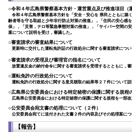
○令和４年広島県警察基本方針・運営重点及び推進項目（
令和４年広島県警察基本方針を「安全・安心を 県民とともに築く
齢者等を守る取組と少年非行防止対策の推進」，「住民の安心感
保」，「災害，テロ等緊急事態対策の推進」，「サイバー空間の
案について説明を受け，審議した。
○審査請求の審査結果について
更新時に交付した運転免許証の行政処分に関する審査請求につい
○審査請求の受理及び審理官の指名について
放置違反金の納付命令に関する審査請求を受理するとともに，審
○運転免許の行政処分について
運転免許の行政処分に関する意見聴取の結果等２７件について説
○広島県公安委員会における特定秘密の保護に関する規程
広島県公安委員会における特定秘密の保護に関する規程を一部改
○公安委員会宛文書の処理について（２件）
公安委員会宛てに送付された文書２件の内容及びその処理案につ
【報告】