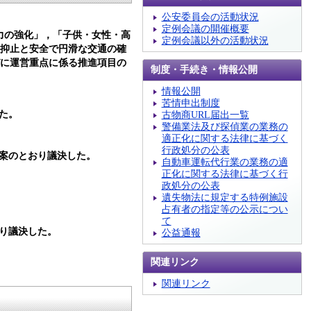
公安委員会の活動状況
定例会議の開催概要
力の強化」，「子供・女性・高
定例会議以外の活動状況
の抑止と安全で円滑な交通の確
びに運営重点に係る推進項目の
制度・手続き・情報公開
情報公開
苦情申出制度
た。
古物商URL届出一覧
警備業法及び探偵業の業務の
適正化に関する法律に基づく
行政処分の公表
案のとおり議決した。
自動車運転代行業の業務の適
正化に関する法律に基づく行
政処分の公表
遺失物法に規定する特例施設
占有者の指定等の公示につい
て
り議決した。
公益通報
関連リンク
関連リンク