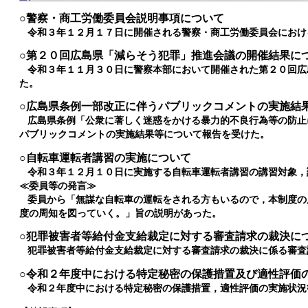
○警察・商工労働委員会説明事項について
令和３年１２月１７日に開催される警察・商工労働委員会におけ
○第２０回広島県「減らそう犯罪」推進会議の開催結果に
令和３年１１月３０日に警察本部において開催された第２０回広
た。
○広島県条例一部改正に伴うパブリックコメントの実施結
広島県条例「公衆に著しく迷惑をかける暴力的不良行為等の防止
パブリックコメントの実施結果等について報告を受けた。
○自転車運転者講習の実施について
令和３年１２月１０日に実施する自転車運転者講習の講習対象，
≪委員等の発言≫
委員から「無謀な自転車の運転をされる方もいるので，本制度の
度の周知を図っていく。」旨の説明があった。
○犯罪被害者等給付金支給裁定に対する審査請求の裁決に
犯罪被害者等給付金支給裁定に対する審査請求の裁決に係る審査
○令和２年度中における特定秘密の保護措置及び適性評価
令和２年度中における特定秘密の保護措置，適性評価の実施状況