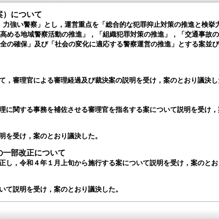
案）について
 力強い警察」とし，運営重点を「総合的な犯罪抑止対策の推進と検挙
を高める地域警察活動の推進」，「組織犯罪対策の推進」，「交通事故
安全の確保」及び「社会の変化に適応する警察運営の推進」とする案並
て，審理官による審理経過及び裁決案の説明を受け，案のとおり議決し
理に関する事務を補佐させる審理官を指名する案について説明を受け，
明を受け，案のとおり議決した。
の一部改正について
正し，令和４年１月上旬から施行する案について説明を受け，案のとお
いて説明を受け，案のとおり議決した。