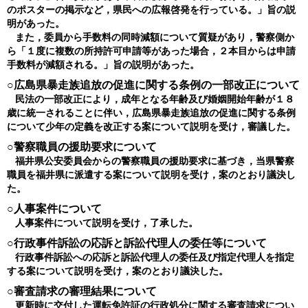
のポスターの掲示など，県民への広報啓発を行っている。」旨の説
明があった。
また，委員から手数料の同時減額について質疑があり，警察側か
ら「１度に複数の所持許可申請等があった場合，２本目からは申請
手数料が減額される。」旨の説明があった。
○広島県暴走族追放の促進に関する条例の一部改正について
民法の一部改正により，成年となる年齢及び婚姻開始年齢が１８
歳に統一されることに伴い，広島県暴走族追放の促進に関する条例
について少年の定義を改正する案について説明を受け，審議した。
○警察職員の援助要求について
福井県公安委員会からの警察職員の援助要求に基づき，当県警察
職員を福井県に派遣する案について説明を受け，案のとおり議決し
た。
○人事案件について
人事案件について説明を受け，了承した。
○行政事件訴訟の応訴と訴訟代理人の委任等について
行政事件訴訟への応訴と訴訟代理人の委任及び指定代理人を指定
する案について説明を受け，案のとおり議決した。
○審査請求の審理結果について
更新時に交付した運転免許証の行政処分に関する審査請求につい