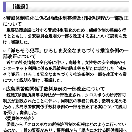
【議題】
○警戒体制強化に係る組織体制整備及び関係規程の一部改正
について
重要防護施設に対する警戒体制強化のため，組織体制の整備を行
うとともに，公安委員会規則の一部を改正する案について説明を受
け，審議した。
○「減らそう犯罪」ひろしま安全なまちづくり推進条例の一
部改正について
近年の社会情勢の変化等に伴い，高齢者，女性等の安全確保やイ
ンターネット利用に係る犯罪被害の防止等を新たに規定した「減ら
そう犯罪」ひろしま安全なまちづくり推進条例の一部を改正する案
について説明を受け，審議した。
○広島県警察関係手数料条例の一部改正について
銃砲刀剣類所持等取締法が一部改正され，クロスボウの所持許可
制度が新設されたことに伴い，同制度の事務に係る手数料を定める
ため，広島県警察関係手数料条例の一部を改正する案について説明
を受け，審議した。
《委員等の発言》
委員から「クロスボウの所持許可制の広報はどのように行ってい
るのか。」旨の質疑があり，警察側から「県内における関係機関へ