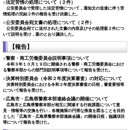
○法定苦情の処理について（２件）
公安委員会で受理した法定苦情について，通知文の送達に伴う苦
情処理の完結２件の報告を受け決裁した。
○公安委員会宛文書の処理について（２件）
公安委員会宛てに送付された文書の内容及びその処理案２件につ
いて説明を受け，案のとおり議決した。
【報告】
○警察・商工労働委員会説明事項について
令和３年１０月１９日に開催される警察・商工労働委員会におけ
る警察本部からの部門別説明事項等について報告を受けた。
○決算特別委員会（令和２年度決算審査）の対応について
決算特別委員会における令和２年度決算審査の日程，審査要領等
について報告を受けた。
○広島市・広島県警察本部連絡会議の開催について
広島市と広島県警察本部が相互に関連する行政課題について意
見・情報等の交換を行い，各種施策の円滑な推進を図ることを目的
とした「広島市・広島県警察本部連絡会議」の開催日程，協議項目
等について報告を受けた。