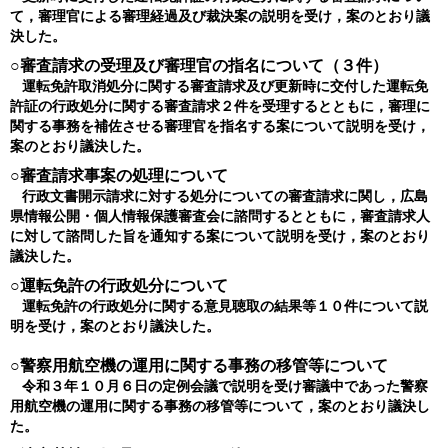
て，審理官による審理経過及び裁決案の説明を受け，案のとおり議
決した。
○審査請求の受理及び審理官の指名について（３件）
運転免許取消処分に関する審査請求及び更新時に交付した運転免
許証の行政処分に関する審査請求２件を受理するとともに，審理に
関する事務を補佐させる審理官を指名する案について説明を受け，
案のとおり議決した。
○審査請求事案の処理について
行政文書開示請求に対する処分についての審査請求に関し，広島
県情報公開・個人情報保護審査会に諮問するとともに，審査請求人
に対して諮問した旨を通知する案について説明を受け，案のとおり
議決した。
○運転免許の行政処分について
運転免許の行政処分に関する意見聴取の結果等１０件について説
明を受け，案のとおり議決した。
○警察用航空機の運用に関する事務の移管等について
令和３年１０月６日の定例会議で説明を受け審議中であった警察
用航空機の運用に関する事務の移管等について，案のとおり議決し
た。