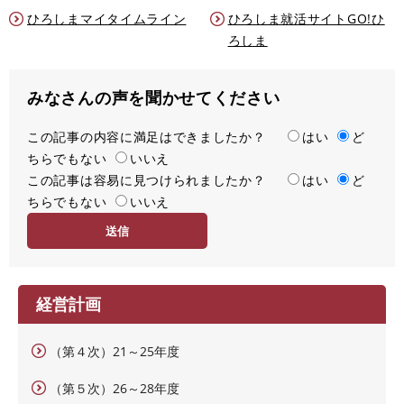
ひろしまマイタイムライン
ひろしま就活サイトGO!ひ
ろしま
みなさんの声を聞かせてください
この記事の内容に満足はできましたか？
満
はい
ど
ちらでもない
足
いいえ
この記事は容易に見つけられましたか？
度
容
はい
ど
ちらでもない
易
いいえ
度
経営計画
（第４次）21～25年度
（第５次）26～28年度