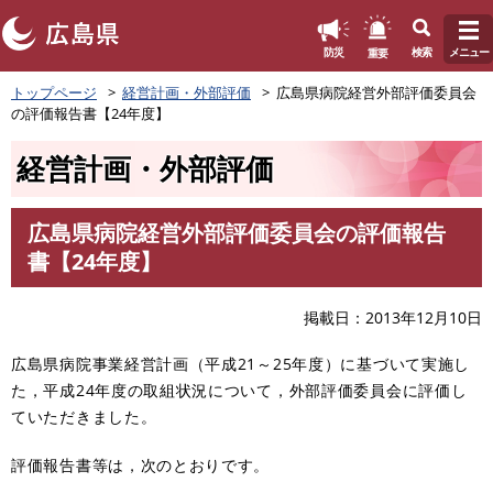
このページの本文へ
重要
防災
検索
メニュー
ペ
トップページ
経営計画・外部評価
広島県病院経営外部評価委員会
ー
の評価報告書【24年度】
ジ
の
経営計画・外部評価
先
頭
で
広島県病院経営外部評価委員会の評価報告
す
本
書【24年度】
。
文
掲載日
2013年12月10日
広島県病院事業経営計画（平成21～25年度）に基づいて実施し
た，平成24年度の取組状況について，外部評価委員会に評価し
ていただきました。
評価報告書等は，次のとおりです。