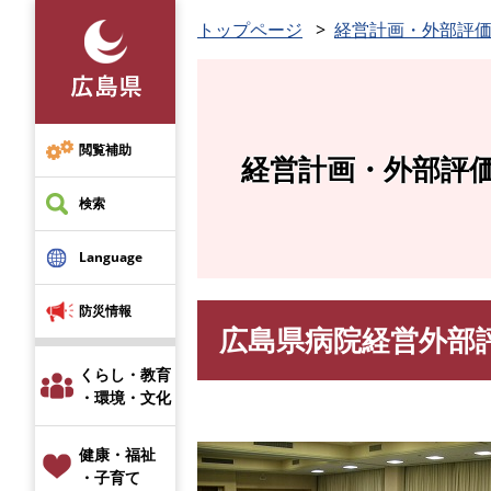
ペ
トップページ
経営計画・外部評
ー
ジ
の
先
頭
閲覧補助
経営計画・外部評
で
す
検索
。
Language
防災情報
広島県病院経営外部
本
文
くらし・教育
・環境・文化
健康・福祉
・子育て