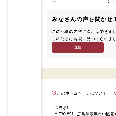
号
く」
みなさんの声を聞かせ
この記事の内容に満足はでき
満
この記事は容易に見つけられ
足
容
度
易
度
このホームページについて
広島県庁
〒730-8511 広島県広島市中区基町