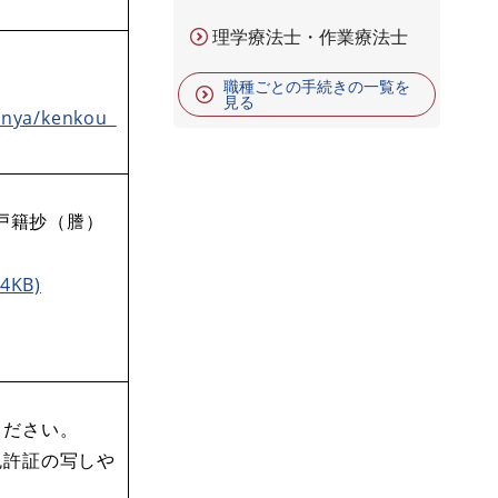
理学療法士・作業療法士
職種ごとの手続きの一覧を
見る
bunya/kenkou_
戸籍抄（謄）
KB)
ください。
免許証の写しや