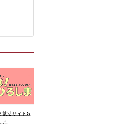
ま就活サイトG
しま