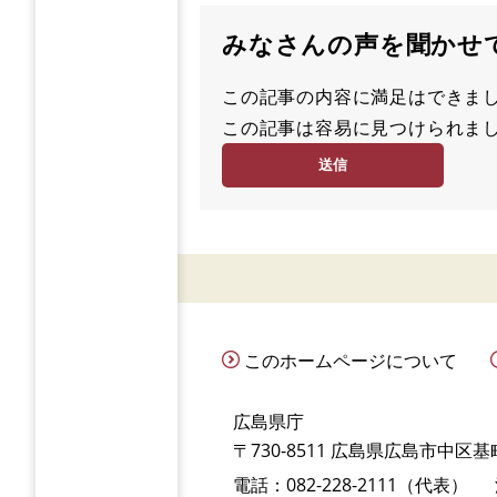
みなさんの声を聞かせ
この記事の内容に満足はでき
満
この記事は容易に見つけられ
足
容
度
易
度
このホームページについて
広島県庁
〒730-8511 広島県広島市中区基町
電話：082-228-2111（代表）