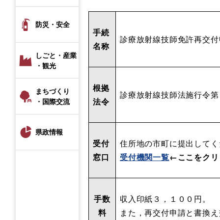
防災・安全
手続
診療放射線技師免許再交付
名称
しごと・産業
・観光
根拠
まちづくり
診療放射線技師法施行令第
法令
・国際交流
県政情報
受付
住所地の市町に提出してく
窓口
受付機関一覧
←ここをクリ
手数
収入印紙３，１００円。
料
また，再交付申請と書換え