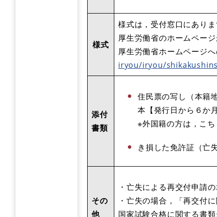
様式は，受付窓口にありま
厚生労働省のホームページ
様式
厚生労働省ホームページへ
iryou/iryou/shikakushin
住民票の写し（本籍
本【発行日から６か
添付
※外国籍の方は，こ
書類
き損した免許証（亡
・亡失による再交付申請の
その
・亡失の場合，「再交付に
他
国家試験合格に関する書類