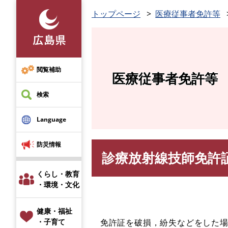
ペ
トップページ
医療従事者免許等
ー
ジ
の
先
頭
閲覧補助
医療従事者免許等
で
す
検索
。
Language
防災情報
診療放射線技師免許
本
文
くらし・教育
・環境・文化
健康・福祉
免許証を破損，紛失などをした場
・子育て