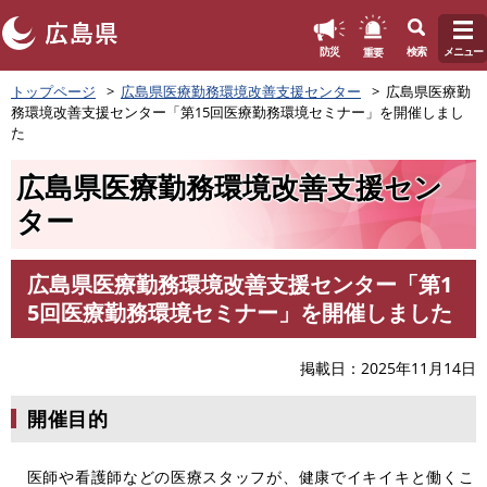
このページの本文へ
重要
防災
検索
メニュー
ペ
トップページ
広島県医療勤務環境改善支援センター
広島県医療勤
ー
務環境改善支援センター「第15回医療勤務環境セミナー」を開催しまし
ジ
た
の
先
広島県医療勤務環境改善支援セン
頭
ター
で
す
。
広島県医療勤務環境改善支援センター「第1
本
5回医療勤務環境セミナー」を開催しました
文
掲載日
2025年11月14日
開催目的
医師や看護師などの医療スタッフが、健康でイキイキと働くこ