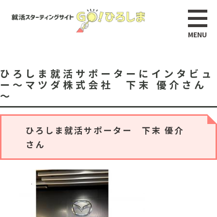
ひろしま就活サポーターにインタビュ
ー～マツダ株式会社 下末 優介さん
～
ひろしま就活サポーター 下末 優介
さん