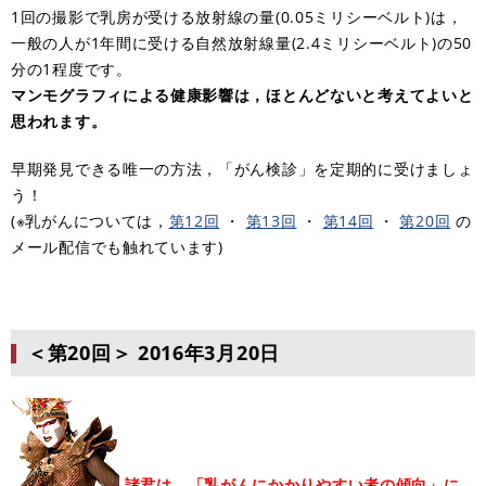
1回の撮影で乳房が受ける放射線の量(0.05ミリシーベルト)は，
一般の人が1年間に受ける自然放射線量(2.4ミリシーベルト)の50
分の1程度です。
マンモグラフィによる健康影響は，ほとんどないと考えてよいと
思われます。
早期発見できる唯一の方法，「がん検診」を定期的に受けましょ
う！
(※乳がんについては，
第12回
・
第13回
・
第14回
・
第20回
の
メール配信でも触れています)
＜第20回＞
2016年3月20日
諸君は，「乳がんにかかりやすい者の傾向」に