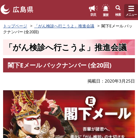
このページの本文へ
重要
防災
検索
メニュー
ペ
トップページ
「がん検診へ行こうよ」推進会議
閣下Eメール バッ
ー
クナンバー (全20回)
ジ
の
「がん検診へ行こうよ」推進会議
先
頭
で
閣下Eメール バックナンバー (全20回)
す
本
。
文
掲載日
2020年3月25日