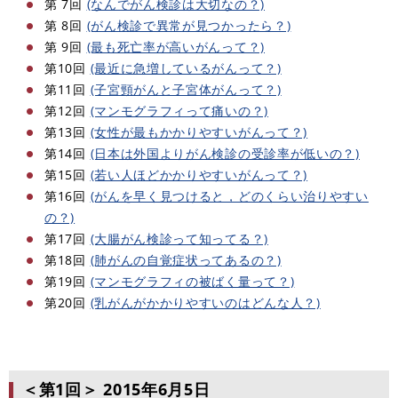
第 7回
(なんでがん検診は大切なの？)
第 8回
(がん検診で異常が見つかったら？)
第 9回
(最も死亡率が高いがんって？)
第10回
(最近に急増しているがんって？)
第11回
(子宮頸がんと子宮体がんって？)
第12回
(マンモグラフィって痛いの？)
第13回
(女性が最もかかりやすいがんって？)
第14回
(日本は外国よりがん検診の受診率が低いの？)
第15回
(若い人ほどかかりやすいがんって？)
第16回
(がんを早く見つけると，どのくらい治りやすい
の？)
第17回
(大腸がん検診って知ってる？)
第18回
(肺がんの自覚症状ってあるの？)
第19回
(マンモグラフィの被ばく量って？)
第20回
(乳がんがかかりやすいのはどんな人？)
＜第1回＞
2015年6月5日