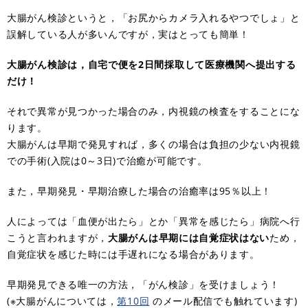
大腸がん検診というと，「お尻からカメラ入れるやつでしょ」と
誤解している人が多いんですが，実はとっても簡単！
大腸がん検診は，自宅で便を2日間採取して医療機関へ提出する
だけ！
それで異常が見つかった場合のみ，内視鏡の検査をすることにな
ります。
大腸がんは早期で発見すれば，多くの場合は負担の少ない内視鏡
での手術(入院は0～3日)で治癒が可能です。
また，早期発見・早期治療した場合の治癒率は95％以上！
人によっては「血便が出たら」とか「異常を感じたら」病院へ行
こうと言われますが，
大腸がんは早期には自覚症状はない
ため，
自覚症状を感じた時には手遅れになる場合があります。
早期発見できる唯一の方法，「がん検診」を受けましょう！
(※大腸がんについては，
第10回
のメール配信でも触れています)