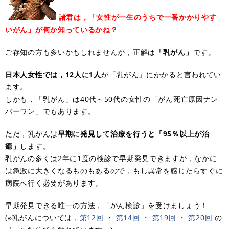
諸君は，「女性が一生のうちで一番かかりやす
いがん」が何か知っているかね？
ご存知の方も多いかもしれませんが，正解は
「乳がん」
です。
日本人女性では，12人に1人
が「乳がん」にかかると言われてい
ます。
しかも，「乳がん」は40代～50代の女性の「がん死亡原因ナン
バーワン」でもあります。
ただ，乳がんは
早期に発見して治療を行うと「95％以上が治
癒」
します。
乳がんの多くは2年に1度の検診で早期発見できますが，なかに
は急激に大きくなるものもあるので，もし異常を感じたらすぐに
病院へ行く必要があります。
早期発見できる唯一の方法，「がん検診」を受けましょう！
(※乳がんについては，
第12回
・
第14回
・
第19回
・
第20回
の