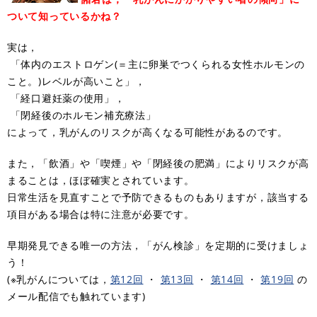
ついて知っているかね？
実は，
「体内のエストロゲン(＝主に卵巣でつくられる女性ホルモンの
こと。)レベルが高いこと」，
「経口避妊薬の使用」，
「閉経後のホルモン補充療法」
によって，乳がんのリスクが高くなる可能性があるのです。
また，「飲酒」や「喫煙」や「閉経後の肥満」によりリスクが高
まることは，ほぼ確実とされています。
日常生活を見直すことで予防できるものもありますが，該当する
項目がある場合は特に注意が必要です。
早期発見できる唯一の方法，「がん検診」を定期的に受けましょ
う！
(※乳がんについては，
第12回
・
第13回
・
第14回
・
第19回
の
メール配信でも触れています)