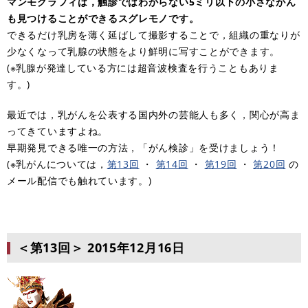
マンモグラフィは，触診ではわからない5ミリ以下の小さながん
も見つけることができるスグレモノです。
できるだけ乳房を薄く延ばして撮影することで，組織の重なりが
少なくなって乳腺の状態をより鮮明に写すことができます。
(※乳腺が発達している方には超音波検査を行うこともありま
す。)
最近では，乳がんを公表する国内外の芸能人も多く，関心が高ま
ってきていますよね。
早期発見できる唯一の方法，「がん検診」を受けましょう！
(※乳がんについては，
第13回
・
第14回
・
第19回
・
第20回
の
メール配信でも触れています。)
＜第13回＞
2015年12月16日