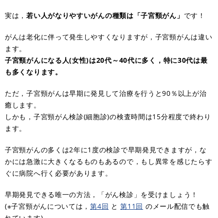
実は，
若い人がなりやすいがんの種類は「子宮頸がん」
です！
がんは老化に伴って発生しやすくなりますが，子宮頸がんは違い
ます。
子宮頸がんになる人(女性)は20代～40代に多く，特に30代は最
も多くなります。
ただ，子宮頸がんは早期に発見して治療を行うと90％以上が治
癒します。
しかも，子宮頸がん検診(細胞診)の検査時間は15分程度で終わり
ます。
子宮頸がんの多くは2年に1度の検診で早期発見できますが，な
かには急激に大きくなるものもあるので，もし異常を感じたらす
ぐに病院へ行く必要があります。
早期発見できる唯一の方法，「がん検診」を受けましょう！
(※子宮頸がんについては，
第4回
と
第11回
のメール配信でも触
れています)