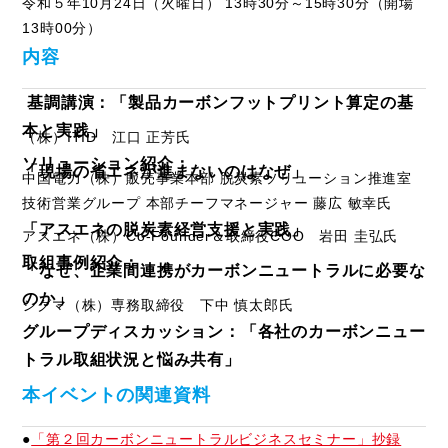
令和５年10月24日（火曜日） 13時30分～15時30分（開場
13時00分）
内容
基調講演：「製品カーボンフットプリント算定の基
本と実践」
（株）ITID 江口 正芳氏
ソリューション紹介：
「現場の省エネが進まないのはなぜ」
中国電力（株）販売事業本部 脱炭素ソリューション推進室
技術営業グループ 本部チーフマネージャー 藤広 敏幸氏
「アスエネの脱炭素経営支援と実践」
アスエネ（株）Co-Founder＆取締役COO 岩田 圭弘氏
取組事例紹介：
「なぜ、企業間連携がカーボンニュートラルに必要な
のか」
シグマ（株）専務取締役 下中 慎太郎氏
グループディスカッション：「各社のカーボンニュー
トラル取組状況と悩み共有」
本イベントの関連資料
●
「第２回カーボンニュートラルビジネスセミナー」抄録