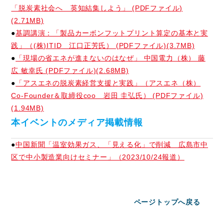
「脱炭素社会へ 英知結集しよう」 (PDFファイル)
(2.71MB)
●
基調講演：「製品カーボンフットプリント算定の基本と実
践」（(株)ITID 江口正芳氏） (PDFファイル)(3.7MB)
●
「現場の省エネが進まないのはなぜ」 中国電力（株） 藤
広 敏幸氏 (PDFファイル)(2.68MB)
●
「アスエネの脱炭素経営支援と実践」（アスエネ（株）
Co-Founder＆取締役coo 岩田 圭弘氏） (PDFファイル)
(1.94MB)
本イベントのメディア掲載情報
●
中国新聞「温室効果ガス、「見える化」で削減 広島市中
区で中小製造業向けセミナー」（2023/10/24報道）
ページトップへ戻る