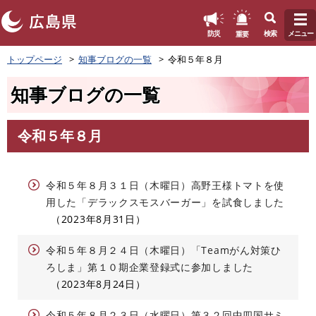
このページの本文へ
重要
防災
検索
メニュー
ペ
トップページ
知事ブログの一覧
令和５年８月
ー
ジ
知事ブログの一覧
の
先
頭
令和５年８月
で
本
す
文
。
令和５年８月３１日（木曜日）高野王様トマトを使
用した「デラックスモスバーガー」を試食しました
2023年8月31日
令和５年８月２４日（木曜日）「Teamがん対策ひ
ろしま」第１０期企業登録式に参加しました
2023年8月24日
令和５年８月２３日（水曜日）第３２回中四国サミ