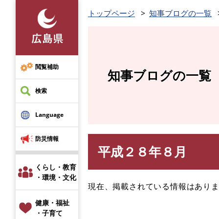
ペ
トップページ
知事ブログの一覧
ー
ジ
の
先
頭
閲覧補助
知事ブログの一覧
で
す
検索
。
Language
防災情報
平成２８年８月
本
文
くらし・教育
・環境・文化
現在、掲載されている情報はあり
健康・福祉
・子育て