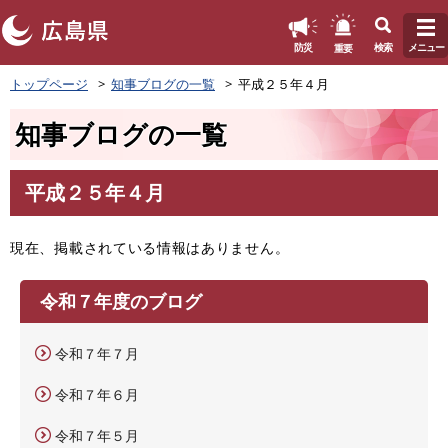
このページの本文へ
重要
防災
検索
メニュー
ペ
トップページ
知事ブログの一覧
平成２５年４月
ー
ジ
知事ブログの一覧
の
先
頭
平成２５年４月
で
本
す
文
。
現在、掲載されている情報はありません。
令和７年度のブログ
令和７年７月
令和７年６月
令和７年５月