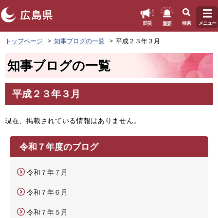
このページの本文へ
重要
防災
検索
メニュー
ペ
トップページ
知事ブログの一覧
平成２３年３月
ー
ジ
知事ブログの一覧
の
先
頭
平成２３年３月
で
本
す
文
。
現在、掲載されている情報はありません。
令和７年度のブログ
令和７年７月
令和７年６月
令和７年５月