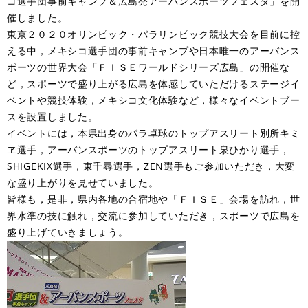
コ選手団事前キャンプ＆広島発アーバンスポーツフェスタ」を開
催しました。
東京２０２０オリンピック・パラリンピック競技大会を目前に控
える中，メキシコ選手団の事前キャンプや日本唯一のアーバンス
ポーツの世界大会「ＦＩＳＥワールドシリーズ広島」の開催な
ど，スポーツで盛り上がる広島を体感していただけるステージイ
ベントや競技体験，メキシコ文化体験など，様々なイベントブー
スを設置しました。
イベントには，本県出身のパラ卓球のトップアスリート別所キミ
ヱ選手，アーバンスポーツのトップアスリート泉ひかり選手，
SHIGEKIX選手，東千尋選手，ZEN選手もご参加いただき，大変
な盛り上がりを見せていました。
皆様も，是非，県内各地の合宿地や「ＦＩＳＥ」会場を訪れ，世
界水準の技に触れ，交流に参加していただき，スポーツで広島を
盛り上げていきましょう。