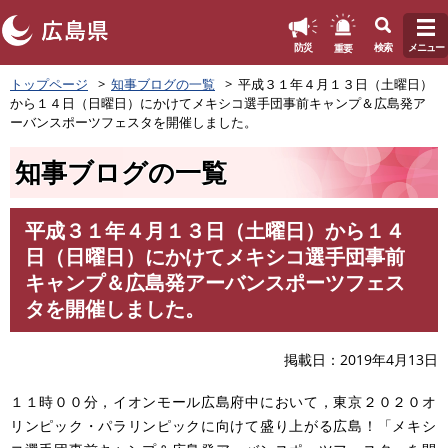
このページの本文へ
重要
防災
検索
メニュー
ペ
トップページ
知事ブログの一覧
平成３１年４月１３日（土曜日）
ー
から１４日（日曜日）にかけてメキシコ選手団事前キャンプ＆広島発ア
ジ
ーバンスポーツフェスタを開催しました。
の
先
知事ブログの一覧
頭
で
す
平成３１年４月１３日（土曜日）から１４
。
本
日（日曜日）にかけてメキシコ選手団事前
文
キャンプ＆広島発アーバンスポーツフェス
タを開催しました。
掲載日
2019年4月13日
１１時００分，イオンモール広島府中において，東京２０２０オ
リンピック・パラリンピックに向けて盛り上がる広島！「メキシ