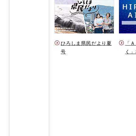
ひろしま県民だより夏
「Ａ
号
く」