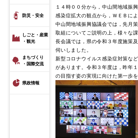
１４時００分から，中山間地域振
感染症拡大の観点から，ＷＥＢに
防災・安全
中山間地域振興協議会では，先月
取組についてご説明の上，様々な
しごと・産業
長会議では，県の令和３年度施策
・観光
伺いしました。
まちづくり
新型コロナウイルス感染症対策な
・国際交流
があります。令和３年度は，昨年
の目指す姿の実現に向けた第一歩
県政情報