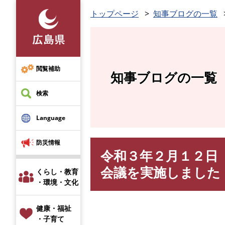
ペ
トップページ
知事ブログの一覧
ー
ジ
の
先
頭
閲覧補助
知事ブログの一覧
で
す
検索
。
Language
防災情報
令和３年２月１２日
本
文
会議を実施しました
くらし・教育
・環境・文化
健康・福祉
・子育て