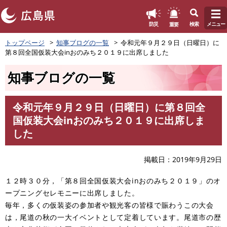
このページの本文へ
重要
防災
検索
メニュー
ペ
トップページ
知事ブログの一覧
令和元年９月２９日（日曜日）に
ー
第８回全国仮装大会inおのみち２０１９に出席しました
ジ
の
知事ブログの一覧
先
頭
で
令和元年９月２９日（日曜日）に第８回全
す
本
国仮装大会inおのみち２０１９に出席しま
。
文
した
掲載日
2019年9月29日
１２時３０分，「第８回全国仮装大会inおのみち２０１９」のオ
ープニングセレモニーに出席しました。
毎年，多くの仮装姿の参加者や観光客の皆様で賑わうこの大会
は，尾道の秋の一大イベントとして定着しています。尾道市の歴