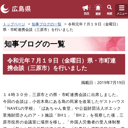
このページの本文へ
重要
防災
検索
メニュー
ペ
トップページ
知事ブログの一覧
令和元年７月１９日（金曜日）
ー
県・市町連携会談（三原市）を行いました
ジ
の
知事ブログの一覧
先
頭
で
令和元年７月１９日（金曜日）県・市町連
す
本
携会談（三原市）を行いました
。
文
掲載日
2019年7月19日
１４時３０分，三原市との県・市町連携会談に出席しました。
今回の会談は，小佐木島にある島の民家を改装したゲストハウス
「NAVELの学校」「ばあちゃん食堂」や公益財団法人ポエック
里海財団さんのア－ト施設「BH１」「BH２」を視察した後，三
原市役所の会議室に場所を移し，「外国人労働者の受入体制整