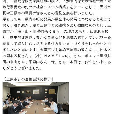
備」「新たな観光振興組織の設立」「効果的な避難情報伝達・避
難行動促進のための社会システム構築」をテーマとして，天満市
長や三原市の職員の皆さんとの意見交換を行いました。
県としても，県内市町の発展が県全体の発展につながると考えて
おり，引き続き，県と三原市との連携をより強固なものとし，三
原市が「海・山・空 夢ひらくまち」の理念のもと，伝統ある祭
り，歴史的建造物，豊かな自然など各地域の魅力とマンパワーを
結集して取り組む，活力ある住み良いまちづくりをしっかりと応
援したいと思います。天満市長を始め三原市の皆さん，小佐木区
の岡本区長さん，（株）ＮＡＶＥＬの小川さん，ポエック里海財
団の来山さん，平垣内さん，寺川さん，本日は，お忙しい中，あ
りがとうございました。
【三原市との連携会談の様子】