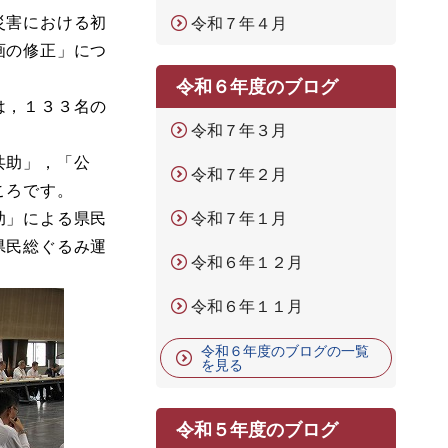
災害における初
令和７年４月
画の修正」につ
令和６年度のブログ
は，１３３名の
令和７年３月
共助」，「公
令和７年２月
ころです。
助」による県民
令和７年１月
県民総ぐるみ運
令和６年１２月
令和６年１１月
令和６年度のブログの一覧
を見る
令和５年度のブログ