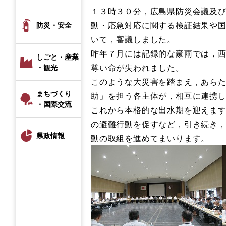
１３時３０分，広島県防災会議及
動・応急対応に関する検証結果や
防災・安全
いて，審議しました。
昨年７月には記録的な豪雨では，
しごと・産業
尊い命が失われました。
・観光
このような大災害を踏まえ，あら
まちづくり
助」を担う各主体が，相互に連携
・国際交流
これから本格的な出水期を迎えま
の避難行動を促すなど，引き続き
県政情報
動の取組を進めてまいります。