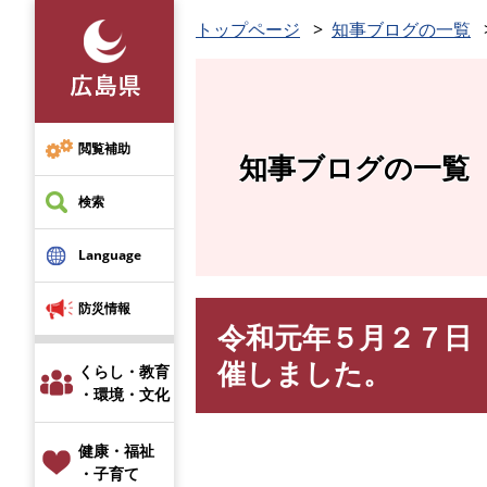
ペ
トップページ
知事ブログの一覧
ー
ジ
の
先
頭
閲覧補助
知事ブログの一覧
で
す
検索
。
Language
防災情報
令和元年５月２７日
本
文
催しました。
くらし・教育
・環境・文化
健康・福祉
・子育て