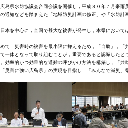
び広島県水防協議会合同会議を開催し，平成３０年７月豪雨
国の通知などを踏まえた「地域防災計画の修正」や「水防計
西日本を中心に，全国で甚大な被害が発生し，本県において
ためて，災害時の被害を最小限に抑えるため，「自助」，「
して一体となって取り組むことが，重要であると認識したと
す。効率的かつ効果的な避難の呼びかけ方法を構築し，「共
，「災害に強い広島県」の実現を目指し，「みんなで減災」