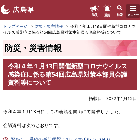
このページの本文へ
重要
防災
検索
メニュー
ペ
トップページ
防災・災害情報
令和４年１月13日開催新型コロナウ
ー
イルス感染症に係る第54回広島県対策本部員会議資料等について
ジ
の
防災・災害情報
先
頭
で
令和４年１月13日開催新型コロナウイルス
す
本
感染症に係る第54回広島県対策本部員会議
。
文
資料等について
掲載日
2022年1月13日
令和４年１月13日に，この会議を書面にて開催しました。
会議資料は次のとおりです。
資料１ 県内の感染状況 (PDFファイル)(2.3MB)