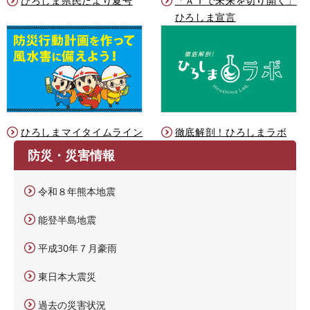
ひろしま県民だより夏号
「ＡＩで未来を切り開く」
ひろしま宣言
ひろしまマイタイムライン
徹底解剖！ひろしまラボ
防災・災害情報
令和８年熊本地震
能登半島地震
平成30年７月豪雨
東日本大震災
過去の災害状況