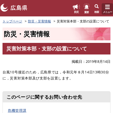
このページの本文へ
重要
防災
検索
メニュー
ペ
トップページ
防災・災害情報
災害対策本部・支部の設置について
ー
ジ
防災・災害情報
の
先
頭
災害対策本部・支部の設置について
で
本
す
文
。
掲載日
2019年8月14日
台風10号接近のため，広島県では，令和元年８月14日13時30分
に，災害対策本部及び支部を設置します。
このページに関するお問い合わせ先
危機管理課