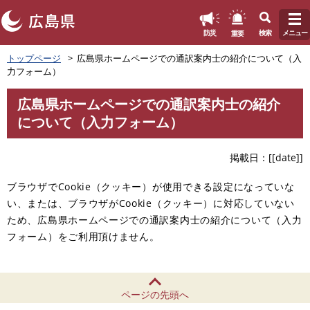
このページの本文へ
重要
防災
検索
メニュー
ペ
メ
トップページ
広島県ホームページでの通訳案内士の紹介について（入
ー
ニ
力フォーム）
ジ
ュ
の
ー
広島県ホームページでの通訳案内士の紹介
先
を
本
について（入力フォーム）
頭
飛
文
で
ば
す
し
掲載日
[[date]]
。
て
本
ブラウザでCookie（クッキー）が使用できる設定になっていな
文
い、または、ブラウザがCookie（クッキー）に対応していない
へ
ため、広島県ホームページでの通訳案内士の紹介について（入力
フォーム）をご利用頂けません。
ページの先頭へ