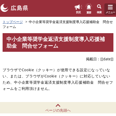
このページの本文へ
重要
防災
検索
メニュー
ペ
メ
トップページ
中小企業等奨学金返済支援制度導入応援補助金 問合せ
ー
ニ
フォーム
ジ
ュ
の
ー
中小企業等奨学金返済支援制度導入応援補
先
を
本
助金 問合せフォーム
頭
飛
文
で
ば
す
し
掲載日
[[date]]
。
て
本
ブラウザでCookie（クッキー）が使用できる設定になっていな
文
い、または、ブラウザがCookie（クッキー）に対応していない
へ
ため、中小企業等奨学金返済支援制度導入応援補助金 問合せフ
ォームをご利用頂けません。
ページの先頭へ