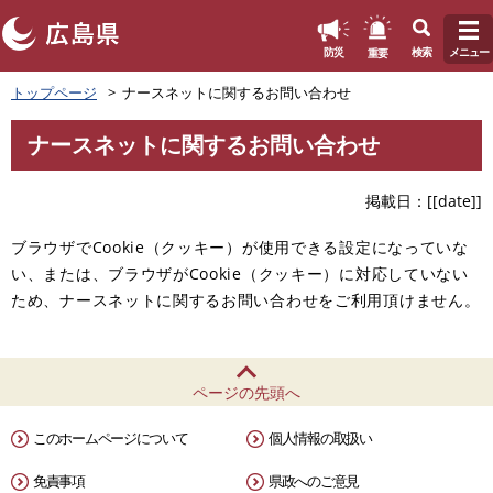
このページの本文へ
重要
防災
検索
メニュー
ペ
メ
トップページ
ナースネットに関するお問い合わせ
ー
ニ
ジ
ュ
ナースネットに関するお問い合わせ
の
ー
本
先
を
文
頭
飛
掲載日
[[date]]
で
ば
す
し
ブラウザでCookie（クッキー）が使用できる設定になっていな
。
て
い、または、ブラウザがCookie（クッキー）に対応していない
本
ため、ナースネットに関するお問い合わせをご利用頂けません。
文
へ
ページの先頭へ
このホームページについて
個人情報の取扱い
免責事項
県政へのご意見