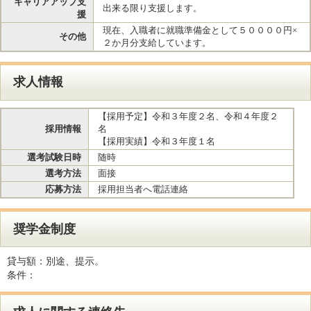
キャリアアップ支
出来る限り支援します。
援
現在、入職者に就職準備金として５００００円×
その他
２か月分支給しています。
求人情報
【採用予定】令和３年度２名、令和４年度２
採用情報
名
【採用実績】令和３年度１名
選考試験日時
随時
選考方法
面接
応募方法
採用担当者へ電話連絡
奨学金制度
貸与額：
別途、提示。
条件：