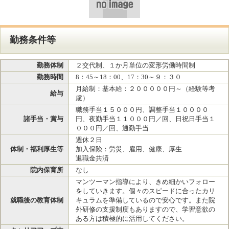
勤務条件等
勤務体制
２交代制、１か月単位の変形労働時間制
勤務時間
8：45～18：00、17：30～９：３０
月給制：基本給：２０００００円～（経験等考
給与
慮）
職務手当１５０００円、調整手当１００００
諸手当・賞与
円、夜勤手当１１０００円／回、日祝日手当１
０００円／回、通勤手当
週休２日
体制・福利厚生等
加入保険：労災、雇用、健康、厚生
退職金共済
院内保育所
なし
マンツーマン指導により、きめ細かいフォロー
をしていきます。個々のスピードに合ったカリ
就職後の教育体制
キュラムを準備しているので安心です。また院
外研修の支援制度もありますので、学習意欲の
ある方は積極的に活用してください。