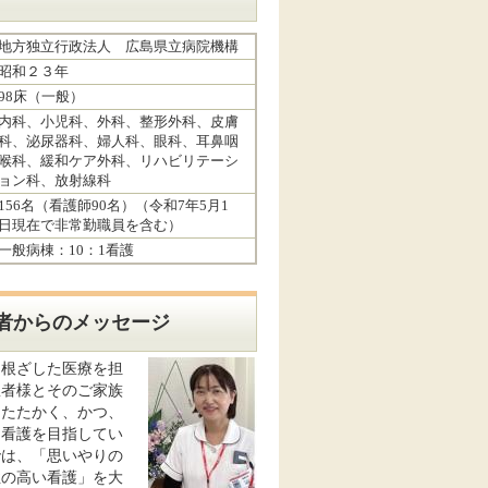
地方独立行政法人 広島県立病院機構
昭和２３年
98床（一般）
内科、小児科、外科、整形外科、皮膚
科、泌尿器科、婦人科、眼科、耳鼻咽
喉科、緩和ケア外科、リハビリテーシ
ョン科、放射線科
156名（看護師90名）（令和7年5月1
日現在で非常勤職員を含む）
一般病棟：10：1看護
者からのメッセージ
に根ざした医療を担
患者様とそのご家族
あたたかく、かつ、
と看護を目指してい
では、「思いやりの
性の高い看護」を大