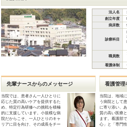
法人名
創立年度
病床数
診療科目
職員数
看護体制
先輩ナースからのメッセージ
看護管理
当院では、患者さん一人ひとりに
当院は、地域
応じた質の高いケアを提供するた
う病院として
め、特定行為研修への挑戦を積極
に寄り添い、
的に支援しています。小規模な病
質の高い医療
院だからこそ、一人ひとりのキャ
ます。看護部
リアに目を向け、その成長をチー
心」と「専門