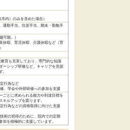
島市内）のみを含めた場合）
、通勤手当、住居手当、期末・勤勉手
繰越可能。）
産休暇、育児休暇、介護休暇など（育
）
続教育も充実しており、専門的な知識
ダーシップ研修など、キャリアを見据
す。
特定行為など
研修、学会や外部研修への参加を支援
ーごとに求められる能力や到達目標を
スキルアップを図ります。
特定行為などの資格取得に向けた支援
や技術の習得のために、院内での定期
参加を積極的に支援しています。