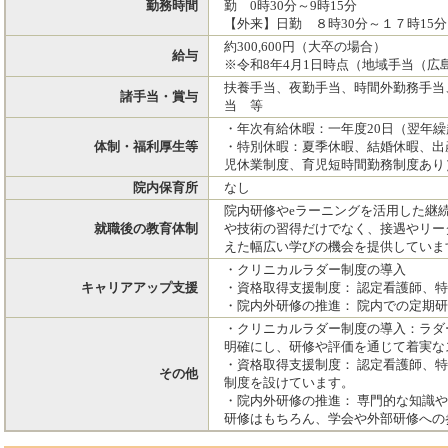
勤務時間
勤 0時30分～9時15分
【外来】日勤 ８時30分～１７時15分
約300,600円（大卒の場合）
給与
※令和8年4月1日時点（地域手当（広
扶養手当、夜勤手当、時間外勤務手当
諸手当・賞与
当 等
・年次有給休暇：一年度20日（翌年
体制・福利厚生等
・特別休暇：夏季休暇、結婚休暇、出
児休業制度、育児短時間勤務制度あり
院内保育所
なし
院内研修やeラーニングを活用した継
就職後の教育体制
や技術の習得だけでなく、接遇やリー
えた幅広い学びの機会を提供していま
・クリニカルラダー制度の導入
キャリアアップ支援
・資格取得支援制度： 認定看護師、
・院内外研修の推進： 院内での定期
・クリニカルラダー制度の導入：ラダ
明確にし、研修や評価を通じて着実な
・資格取得支援制度： 認定看護師、
その他
制度を設けています。
・院内外研修の推進： 専門的な知識
研修はもちろん、学会や外部研修への