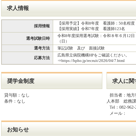
求人情報
【採用予定】令和8年度 看護師：50名程度
採用情報
【採用実績】令和7年度 看護師123名
令和8年度採用選考試験：令和８年６月12日
選考試験日時
（日）
選考方法
筆記試験 及び 面接試験
広島県立病院機構HPをご確認ください。
応募方法
⇒https://hpho.jp/recruit/2026/04/7.html
奨学金制度
求人に関
貸与額：
なし
担当者：
地方
条件：
なし
人本部 総務
Tel：
082-962-
メール：
お知らせ