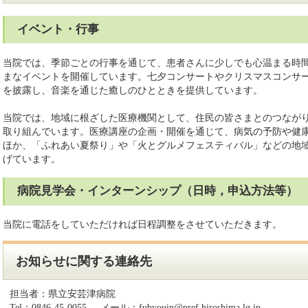
イベント・行事
当院では、季節ごとの行事を通じて、患者さんに少しでも心温まる時
まなイベントを開催しています。七夕コンサートやクリスマスコンサ
を披露し、音楽を通じた癒しのひとときを提供しています。
当院では、地域に根ざした医療機関として、住民の皆さまとのつなが
取り組んでいます。医療講座の企画・開催を通じて、病気の予防や健
ほか、「ふれあい夏祭り」や「火とグルメフェスティバル」などの地
げています。
病院見学会・インターンシップ（日時，申込方法等）
当院に電話をしていただければ日程調整をさせていただきます。
お知らせに関する連絡先
担当者：
県立安芸津病院
Tel：
0846-45-0055
メール：
fubyouin@pref.hiroshima.lg.jp