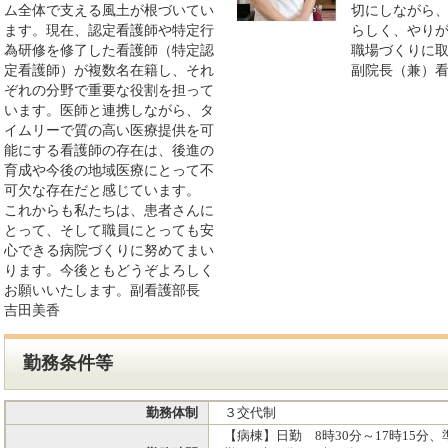
ム全体で支える風土が根づいてい
切にしながら
ます。現在、認定看護師や特定行
らしく、やり
為研修を修了した看護師（特定認
職場づくりに
定看護師）が複数名在籍し、それ
副院長（兼）
ぞれの分野で重要な役割を担って
います。医師と連携しながら、タ
イムリーで質の高い医療提供を可
能にする看護師の存在は、後進の
育成や今後の地域医療にとって不
可欠な存在だと感じています。
これからも私たちは、患者さんに
とって、そして職員にとっても安
心できる病院づくりに努めてまい
ります。今後ともどうぞよろしく
お願いいたします。副看護部長
吉田美香
勤務条件等
勤務体制
３交代制
【病棟】日勤 8時30分～17時15分、