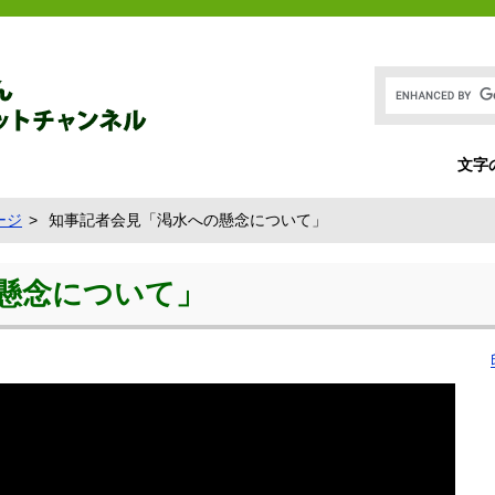
文字
ージ
知事記者会見「渇水への懸念について」
懸念について」