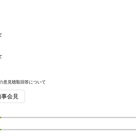
て
て
市の意見聴取回答について
知事会見