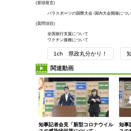
(冒頭発言)
パラスポーツの国際大会･国内大会開催につ
(質問項目)
全国旅行支援について
ワクチン接種について
1ch 県政丸分かり！
関連動画
知事記者会見「新型コロナウイル
知事
スの感染状況等について」
スの