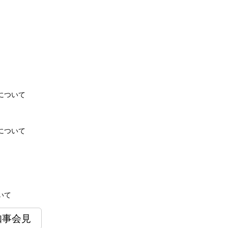
について
について
いて
知事会見