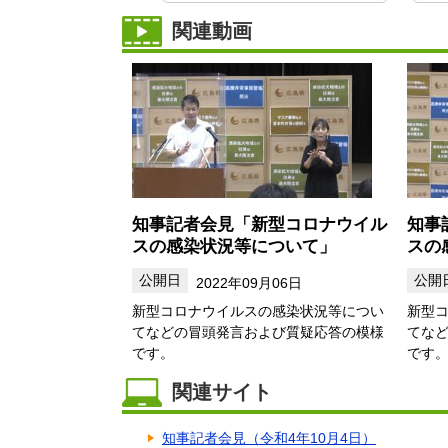
関連動画
知事記者会見「新型コロナウイル
知事
スの感染状況等について」
スの
2022年09月06日
新型コロナウイルスの感染状況等につい
新型
てなどの冒頭発言および質疑応答の模様
てな
です。
です
関連サイト
知事記者会見（令和4年10月4日）