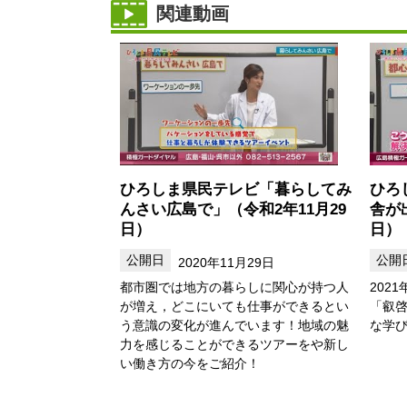
関連動画
ひろしま県民テレビ「暮らしてみ
ひろ
んさい広島で」（令和2年11月29
舎が
日）
日）
2020年11月29日
都市圏では地方の暮らしに関心が持つ人
202
が増え，どこにいても仕事ができるとい
「叡
う意識の変化が進んでいます！地域の魅
な学
力を感じることができるツアーをや新し
い働き方の今をご紹介！