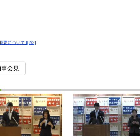
について｣[2/2]
知事会見