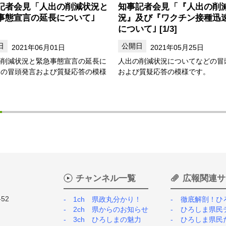
記者会見「人出の削減状況と
知事記者会見「『人出の削
事態宣言の延長について｣
況』及び『ワクチン接種迅
について｣ [1/3]
2021年06月01日
2021年05月25日
の削減状況と緊急事態宣言の延長に
人出の削減状況についてなどの冒
ての冒頭発言および質疑応答の模様
および質疑応答の模様です。
。
チャンネル一覧
広報関連サ
52
1ch 県政丸分かり！
徹底解剖！ひ
2ch 県からのお知らせ
ひろしま県民
3ch ひろしまの魅力
ひろしま県民