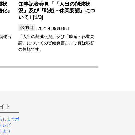
減状
知事記者会見「『人出の削減状
速化』
況』及び『時短・休業要請』につ
いて｣ [1/3]
2021年05月18日
頭発言
「人出の削減状況」及び「時短・休業要
請」についての冒頭発言および質疑応答
の模様です。
イト
ろしまラボ
テレビ
だより