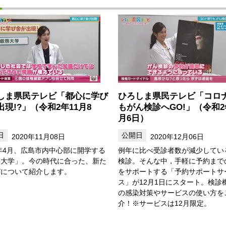
しま県民テレビ「都心に学び
ひろしま県民テレビ「コロ
出現!?」（令和2年11月8
もがん検診へGO!」（令和2
月6日）
2020年11月08日
2020年12月06日
1年4月、広島市内中心部に開学する
例年に比べ受診者数が減少してい
啓大学」。今の時代に合った、新た
検診。そんな中，手軽に予約まで
びについて紹介します。
をサポートする「予約サポートサ
ス」が12月1日にスタート。検診
の感染対策やサービスの使い方を
介！※サービスは12月限定。