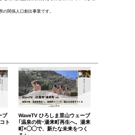
県の関係人口創出事業です。
ーブ
WaveTV ひろしま里山ウェーブ
いコト
｢温泉の街･湯来町再生へ。湯来
町×◯◯で、新たな未来をつく