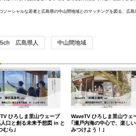
持つソーシャルな若者と広島県の中山間地域とのマッチングを図る、広島
5ch 広島県人
中山間地域
veTV ひろしま里山ウェーブ
WaveTV ひろしま里山ウェ
係人口と創る未来予想図 in と
｢瀬戸内海の中心で、楽し
つむら｣
みつけよう！｣