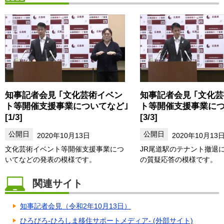
知事記者会見 ｢文化芸術イベン
知事記者会見 ｢文化
ト等開催支援事業についてなど｣
ト等開催支援事業につ
[1/3]
[3/3]
2020年10月13日
2020年10月13
文化芸術イベント等開催支援事業につ
JR尾道駅のテナント撤退
いてなどの発表の模様です。
の質疑応答の模様です。
関連サイト
知事記者会見（令和2年10月13日）
ひろびろ-ひろしま移住サポートメディア- (外部サイト)