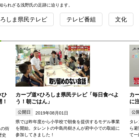
知られざる浅野氏の足跡に迫ります。
ろしま県民テレビ
テレビ番組
文化
×ひ
カープ道×ひろしま県民テレビ「毎日食べよ
カ
開！
う！朝ごはん」
に
2019年08月01日
県では昨年度から小学校で朝食を提供するモデル事業
タレ
を開始。タレントの中島尚樹さんが府中小での取組に
ら避
島の街
参加してきました！
て一
歴史