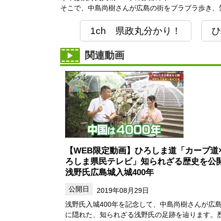
そこで、中島尚樹さんが広島の街をブラブラ歩き、
1ch 県政丸分かり！
ひ
関連動画
【WEB限定動画】ひろしま道「カープ道
ろしま県民テレビ」知られざる歴史を公
浅野氏広島城入城400年
2019年08月29日
浅野氏入城400年を記念して、中島尚樹さんが広
に隠れた、知られざる浅野氏の足跡を辿ります。