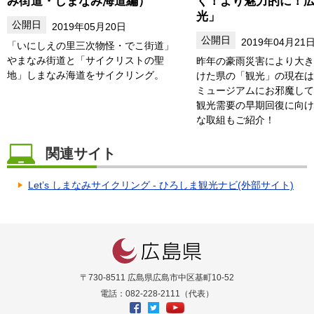
み街道・しまなみ海道編）
く！より魅力的に！
光」
2019年05月20日
2019年04月21
「いにしえの里三次物怪・でこ街道」
やまなみ街道と「サイクリストの聖
昨年の豪雨災害により大き
地」しまなみ海道をサイクリング。
けた県の「観光」の現在は
ミュージアムにお邪魔して
観光需要の早期回復に向け
な取組もご紹介！
関連サイト
Let’s しまなみサイクリング - ひろしま観光ナビ(外部サイト)
〒730-8511 広島県広島市中区基町10-52
電話：082-228-2111（代表）