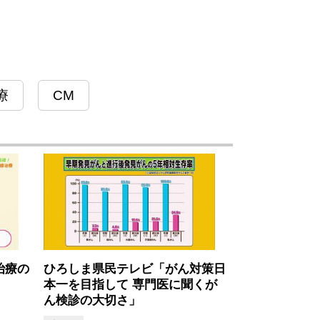
療
CM
治療の
ひろしま県民テレビ「がん対策日
」
本一を目指して 専門医に聞くが
ん検診の大切さ」