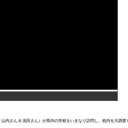
r 山内さん & 浅田さん）が県内の学校をいきなり訪問し、校内を大調査