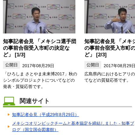
知事記者会見 「メキシコ選手団
知事記者会見 「メキ
の事前合宿受入市町の決定な
の事前合宿受入市町
ど」 [1/3]
ど」 [2/3]
2017年08月29日
2017年08月29
「ひろしま さとやま未来博2017」秋の
広島県内におけるヒアリの
シンボルプロジェクトについてなどの
てなどの質疑応答です。
発表・質疑応答です。
関連サイト
知事記者会見（平成29年8月29日）
メキシコオリンピックチームと基本協定を締結しました - 知事ブ
ログ（国立国会図書館）