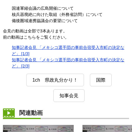
国連軍縮会議の広島開催について
核兵器廃絶に向けた取組（外務省訪問）について
備後圏域連携協議会の要望について
会見の動画は全部で3本あります。
前の動画はこちらをご覧ください。
知事記者会見 「メキシコ選手団の事前合宿受入市町の決定な
ど」 [1/3]
知事記者会見 「メキシコ選手団の事前合宿受入市町の決定な
ど」 [2/3]
1ch 県政丸分かり！
国際
知事会見
関連動画